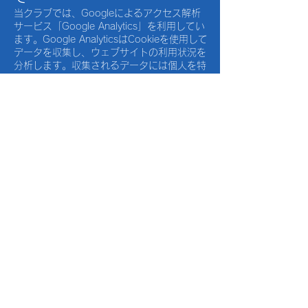
当クラブでは、Googleによるアクセス解析
サービス「Google Analytics」を利用してい
ます。Google AnalyticsはCookieを使用して
データを収集し、ウェブサイトの利用状況を
分析します。収集されるデータには個人を特
定する情報は含まれません。
Googleによるデータ収集・利用の仕組みに
ついては、以下のページをご参照ください。
https://policies.google.com/technologies/p
artner-sites?hl=ja
ポリシーの変更
当クラブは、法令や必要に応じてCookieポリ
シーを改定することがあります。改定後は当
ページにてお知らせいたします。
プライバシーポリシー
Cookie（クッキー）ポリシー