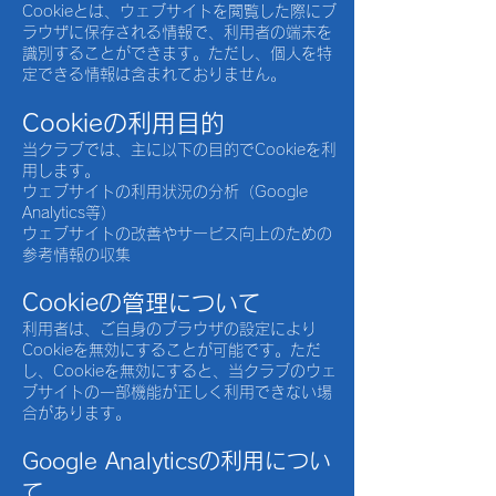
Cookieとは、ウェブサイトを閲覧した際にブ
ラウザに保存される情報で、利用者の端末を
識別することができます。ただし、個人を特
定できる情報は含まれておりません。
Cookieの利用目的
当クラブでは、主に以下の目的でCookieを利
用します。
ウェブサイトの利用状況の分析（Google
Analytics等）
ウェブサイトの改善やサービス向上のための
参考情報の収集
Cookieの管理について
利用者は、ご自身のブラウザの設定により
Cookieを無効にすることが可能です。ただ
し、Cookieを無効にすると、当クラブのウェ
ブサイトの一部機能が正しく利用できない場
合があります。
Google Analyticsの利用につい
て